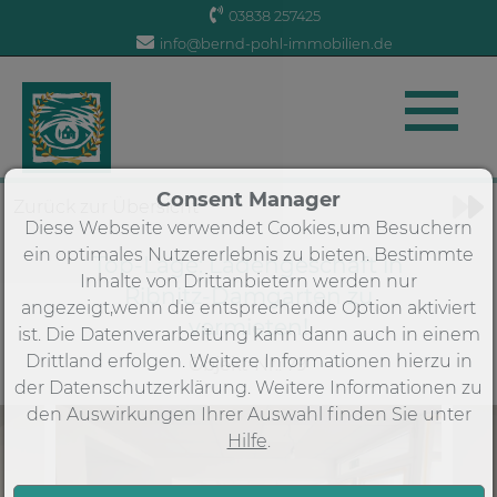
03838 257425
info@bernd-pohl-immobilien.de
Objekt 1 von 3
Consent Manager
Zurück zur Übersicht
Diese Webseite verwendet Cookies,um Besuchern
ein optimales Nutzererlebnis zu bieten. Bestimmte
Top-Lage: Ladengeschäft in
Inhalte von Drittanbietern werden nur
Ribnitz-Damgarten zu
angezeigt,wenn die entsprechende Option aktiviert
vermieten!
ist. Die Datenverarbeitung kann dann auch in einem
Drittland erfolgen. Weitere Informationen hierzu in
Objekt-Nr.: 79
der Datenschutzerklärung. Weitere Informationen zu
den Auswirkungen Ihrer Auswahl finden Sie unter
Hilfe
.