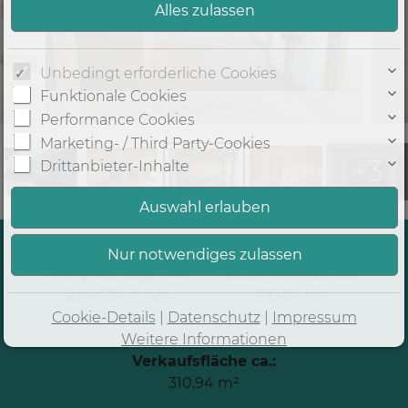
Unbedingt erforderliche Cookies
Funktionale Cookies
Eingangsbereich
Performance Cookies
Marketing- / Third Party-Cookies
+3
Drittanbieter-Inhalte
Mietpreis zzgl. NK:
Gesamtfläche ca.:
2.045,34 € pro
370,84 m²
Cookie-Details
|
Datenschutz
|
Impressum
Monat
Weitere Informationen
Verkaufsfläche ca.:
310,94 m²