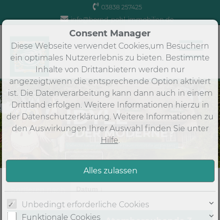
03838 257425
info@bernd-pohl-immobilien.de
Consent Manager
Diese Webseite verwendet Cookies,um Besuchern
ein optimales Nutzererlebnis zu bieten. Bestimmte
Inhalte von Drittanbietern werden nur
angezeigt,wenn die entsprechende Option aktiviert
ist. Die Datenverarbeitung kann dann auch in einem
Drittland erfolgen. Weitere Informationen hierzu in
IDYLL
der Datenschutzerklärung. Weitere Informationen zu
den Auswirkungen Ihrer Auswahl finden Sie unter
ODER MODERNE?
Hilfe
.
Vielleicht haben wir schon Ihre Traumimmobilie im Bestand
Nehmen Sie Kontakt auf
Datum ↓
Sortieren nach
Unbedingt erforderliche Cookies
Funktionale Cookies