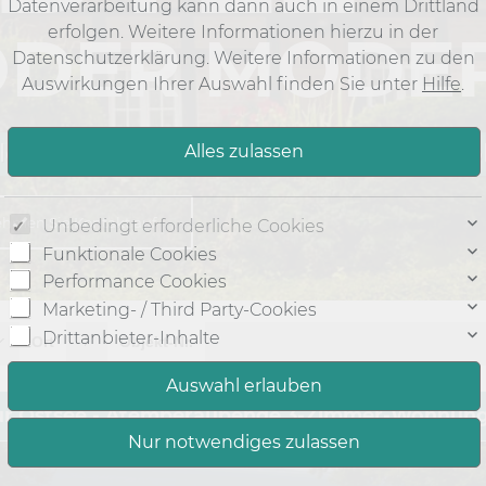
Datenverarbeitung kann dann auch in einem Drittland
erfolgen. Weitere Informationen hierzu in der
ODER MODE
Datenschutzerklärung. Weitere Informationen zu den
Auswirkungen Ihrer Auswahl finden Sie unter
Hilfe
.
lleicht haben wir schon Ihre Traumimmo
hmen Sie Kontakt auf
Unbedingt erforderliche Cookies
Funktionale Cookies
Performance Cookies
Marketing- / Third Party-Cookies
Drittanbieter-Inhalte
Ort
Objekt-Nr.