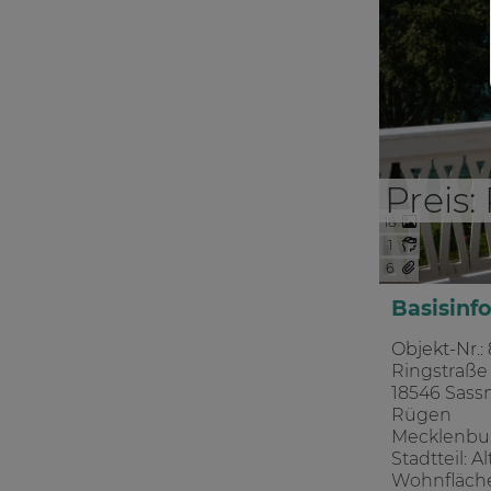
Preis:
18
1
6
Basisinf
Objekt-Nr.:
Ringstraße
18546 Sassn
Rügen
Mecklenbu
Stadtteil: A
Wohnfläche