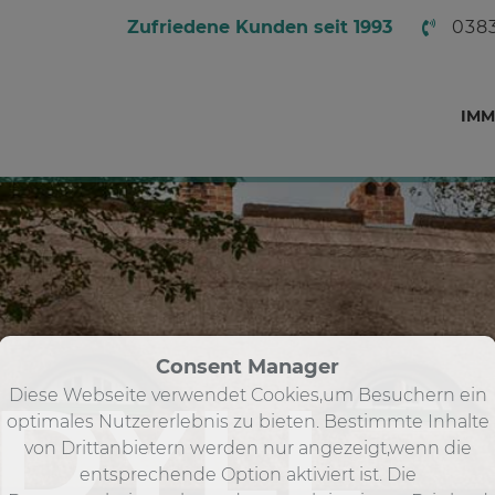
Zufriedene Kunden seit 1993
038
IMM
Consent Manager
IDYLL
Diese Webseite verwendet Cookies,um Besuchern ein
optimales Nutzererlebnis zu bieten. Bestimmte Inhalte
von Drittanbietern werden nur angezeigt,wenn die
entsprechende Option aktiviert ist. Die