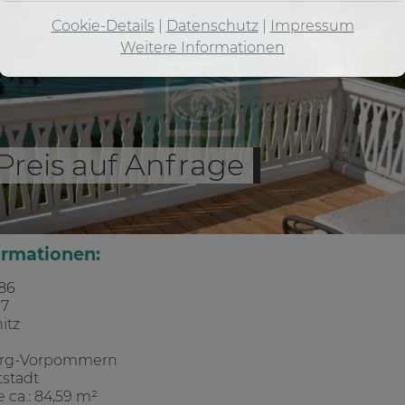
Cookie-Details
|
Datenschutz
|
Impressum
Weitere Informationen
 Preis auf Anfrage
ormationen:
 86
 7
itz
rg-Vorpommern
ltstadt
 ca.: 84,59 m²