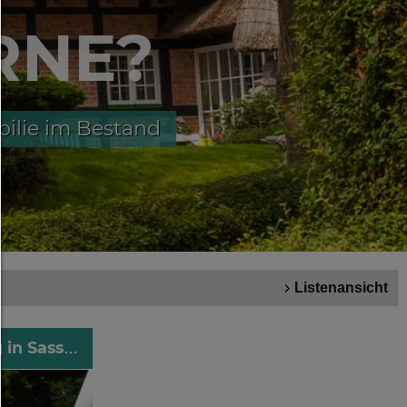
Erläuterung der verschiedenen Optionen und i
RNE?
Bedeutung.
Alles zulassen:
Jedes Cookie wie z.B. Tracking- und Analytisc
bilie im Bestand
Cookies sowie Drittanbieter-Inhalte.
Auswahl erlauben:
Es werden nur Drittanbieter-Inhalte oder die Co
Arten zugelassen die Sie in den Checkboxen an
haben.
Nur notwendiges zulassen:
Listenansicht
Es werden nur die technisch notwendigen Coo
zugelassen und keine Drittanbieter-Inhalte
1. Reihe zur Ostsee - Atemberaubende 3-Zimmer-Wohnung in Sassnitz
Sie können Ihre Cookie-Einstellung jederzeit h
ändern: