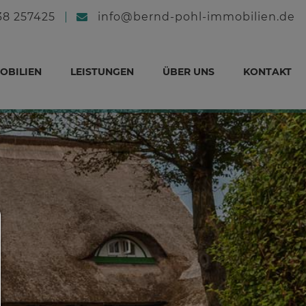
38 257425
info@bernd-pohl-immobilien.de
OBILIEN
LEISTUNGEN
ÜBER UNS
KONTAKT
Consent Manager
HILFE
Um fortfahren zu können,müssen Sie eine Coo
Auswahl treffen. Nachfolgend erhalten Sie ei