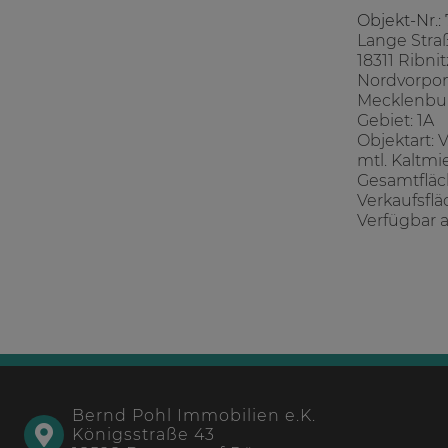
Objekt-Nr.:
Lange Stra
18311 Ribn
Nordvorp
Mecklenbu
Gebiet: 1A
Objektart: 
mtl. Kaltmi
Gesamtfläch
Verkaufsflä
Verfügbar a
Bernd Pohl Immobilien e.K.
Königsstraße 43