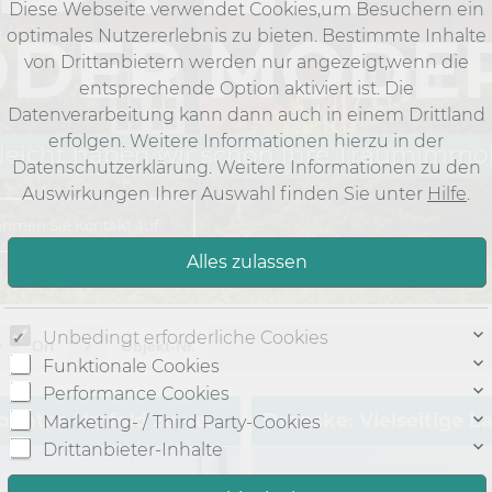
Diese Webseite verwendet Cookies,um Besuchern ein
ODER MODE
optimales Nutzererlebnis zu bieten. Bestimmte Inhalte
von Drittanbietern werden nur angezeigt,wenn die
entsprechende Option aktiviert ist. Die
Datenverarbeitung kann dann auch in einem Drittland
erfolgen. Weitere Informationen hierzu in der
lleicht haben wir schon Ihre Traumimmo
Datenschutzerklärung. Weitere Informationen zu den
Auswirkungen Ihrer Auswahl finden Sie unter
Hilfe
.
hmen Sie Kontakt auf
Unbedingt erforderliche Cookies
Ort
Objekt-Nr.
Funktionale Cookies
Performance Cookies
Marketing- / Third Party-Cookies
Dranske: Großzügige Lagerfläche o.ä. im Discounter-Umfeld zu vermieten!
Drittanbieter-Inhalte