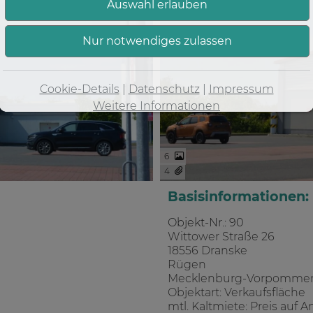
Cookie-Details
|
Datenschutz
|
Impressum
Weitere Informationen
6
4
Basisinformationen:
Objekt-Nr.: 90
Wittower Straße 26
18556 Dranske
Rügen
Mecklenburg-Vorpomme
Objektart: Verkaufsfläche
mtl. Kaltmiete: Preis auf A