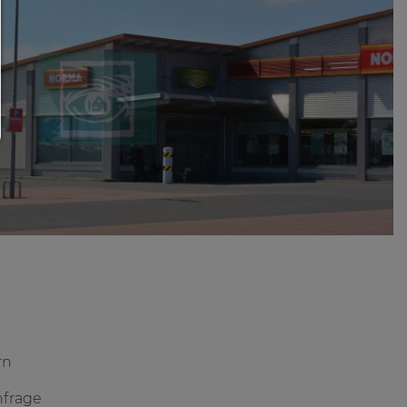
zugelassen und keine Drittanbieter-Inhalte
Sie können Ihre Cookie-Einstellung jederzeit h
ändern:
Cookie-Details
|
Datenschutz
|
Impressum
zurück
rn
nfrage