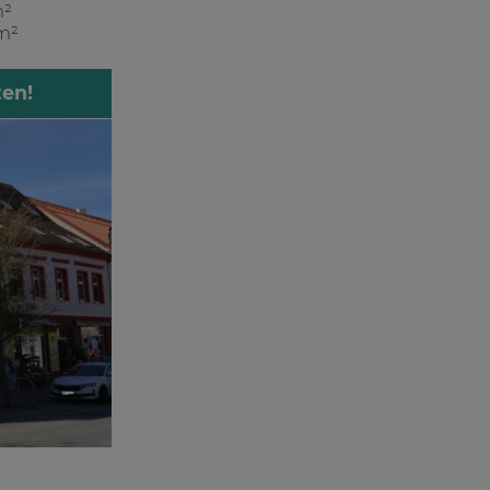
m²
 m²
ten!