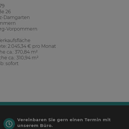
 79
ße 26
itz-Damgarten
ommern
rg-Vorpommern
Verkaufsfläche
ete: 2.045,34 € pro Monat
e ca.: 370,84 m²
che ca.: 310,94 m²
b: sofort
Vereinbaren Sie gern einen Termin mit
unserem Büro.