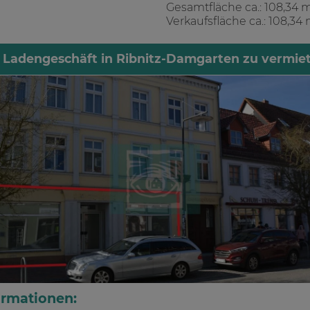
Gesamtfläche ca.: 108,34 
Verkaufsfläche ca.: 108,34
 Ladengeschäft in Ribnitz-Damgarten zu vermie
ormationen: