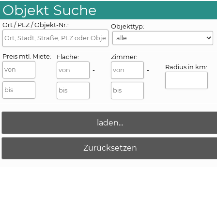
Objekt Suche
Ort / PLZ / Objekt-Nr.:
Objekttyp:
Preis
mtl. Miete
:
Fläche
:
Zimmer:
Radius in km:
-
-
-